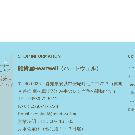
SHOP INFORMATION
Con
トリー
雑貨屋Heartwell（ハートウェル）
トッ
ム
⚫︎ア
ラワー
イン
※2Fは
〒446-0026 愛知県安城市安城町社口堂70-3 （南町
下の
ハイ
Hap
交差点 南へ車で2分 左手のレンガ色の建物です）
（準
TEL：0566-72-5211
Les
FAX：0566-71-5223
営業
Email：contact@heart-well.net
営業時間：11：00～16：00
月水曜定休（他に第１・３日曜）