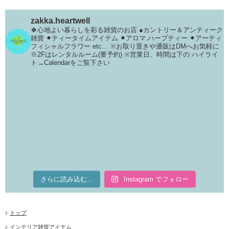
zakka.heartwell
🍀心地よい暮らしを彩る雑貨のお店
●カントリー＆アンティーク
雑貨
⚫︎ティータイムアイテム
⚫︎アロマ.ハーブティー
⚫︎アーティ
フィシャルフラワー
etc…
※お取り置きや通販はDMへお気軽に
※2Fはレンタルルーム(要予約)
※営業日、時間は下の
ハイライ
ト→Calendarをご覧下さい
さらに読み込む...
Instagram でフォロー
トップ
インテリア雑貨アイテム