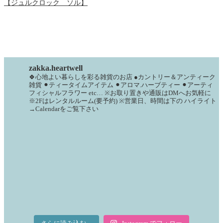
【ジュルクロック ソル】
zakka.heartwell
🍀心地よい暮らしを彩る雑貨のお店
●カントリー＆アンティーク
雑貨
⚫︎ティータイムアイテム
⚫︎アロマ.ハーブティー
⚫︎アーティ
フィシャルフラワー
etc…
※お取り置きや通販はDMへお気軽に
※2Fはレンタルルーム(要予約)
※営業日、時間は下の
ハイライト
→Calendarをご覧下さい