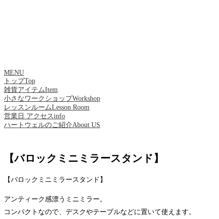
MENU
トップ
Top
雑貨アイテム
Item
小さなワークショップ
Workshop
レッスンルーム
Lesson Room
営業日 アクセス
info
ハートウェルのご紹介
About US
【バロックミニミラースタンド】
【バロックミニミラースタンド】
アンティーク感漂うミニミラー。
コンパクトなので、デスクやテーブルなどに置いて使えます。