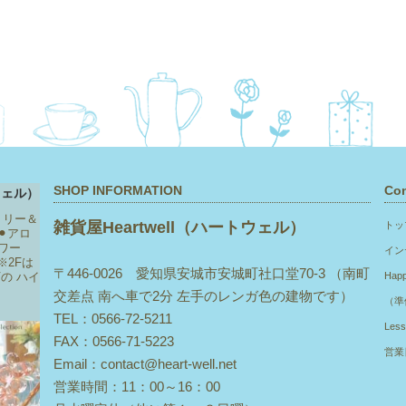
SHOP INFORMATION
Con
トリー＆
雑貨屋Heartwell（ハートウェル）
トッ
⚫︎アロ
ワー
イン
※2Fは
〒446-0026 愛知県安城市安城町社口堂70-3 （南町
下の
ハイ
Hap
交差点 南へ車で2分 左手のレンガ色の建物です）
（準
TEL：0566-72-5211
Les
FAX：0566-71-5223
営業
Email：contact@heart-well.net
営業時間：11：00～16：00