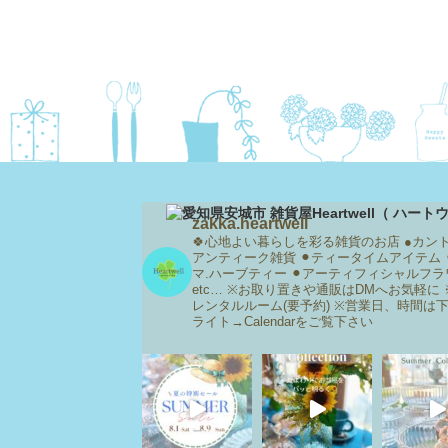
zakka.heartwell
🍀心地よい暮らしを彩る雑貨のお店
●カン
アンティーク雑貨
⚫︎ティータイムアイテム
マ.ハーブティー
⚫︎アーティフィシャルフラ
etc…
※お取り置きや通販はDMへお気軽に
レンタルルーム(要予約)
※営業日、時間は
ライト→Calendarをご覧下さい