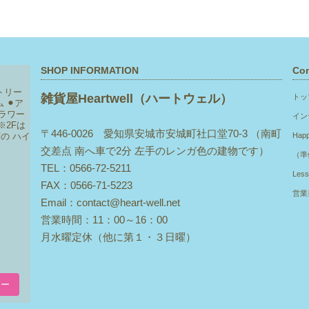
SHOP INFORMATION
Con
トリー
雑貨屋Heartwell（ハートウェル）
トッ
ム
⚫︎ア
ラワー
イン
※2Fは
〒446-0026 愛知県安城市安城町社口堂70-3 （南町
下の
ハイ
Hap
交差点 南へ車で2分 左手のレンガ色の建物です）
（準
TEL：0566-72-5211
Les
FAX：0566-71-5223
営業
Email：contact@heart-well.net
営業時間：11：00～16：00
月水曜定休（他に第１・３日曜）
ロー