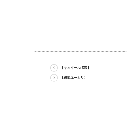
【キュイール塩壺】
【細葉ユーカリ】