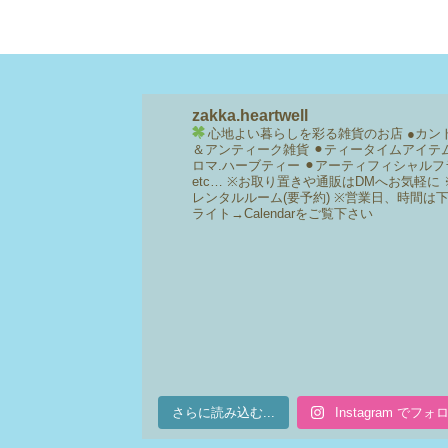
zakka.heartwell
心地よい暮らしを彩る雑貨のお店
●カン
＆アンティーク雑貨
⚫︎ティータイムアイテ
ロマ.ハーブティー
⚫︎アーティフィシャルフ
etc…
※お取り置きや通販はDMへお気軽に
レンタルルーム(要予約)
※営業日、時間は
ライト→Calendarをご覧下さい
さらに読み込む...
Instagram でフォ