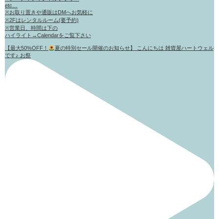
etc…
※お取り置きや通販はDMへお気軽に
※2Fはレンタルルーム(要予約)
※営業日、時間は下の
ハイライト→Calendarをご覧下さい
【最大50%OFF！
夏の特別セール開催のお知らせ】 こんにちは 雑貨屋ハートウェル
です♪ お祭