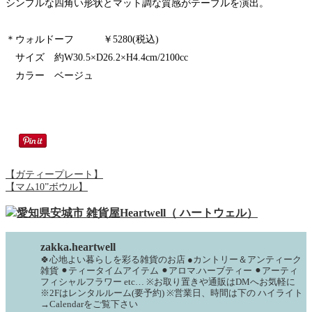
シンプルな四角い形状とマット調な質感がテーブルを演出。
＊ウォルドーフ ￥5280(税込)
サイズ 約W30.5×D26.2×H4.4cm/2100cc
カラー ベージュ
【ガティープレート】
【マム10”ボウル】
zakka.heartwell
🍀心地よい暮らしを彩る雑貨のお店
●カントリー＆アンティーク
雑貨
⚫︎ティータイムアイテム
⚫︎アロマ.ハーブティー
⚫︎アーティ
フィシャルフラワー
etc…
※お取り置きや通販はDMへお気軽に
※2Fはレンタルルーム(要予約)
※営業日、時間は下の
ハイライト
→Calendarをご覧下さい