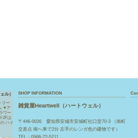
SHOP INFORMATION
Con
トリー
雑貨屋Heartwell（ハートウェル）
ム
⚫︎ア
ラワー
※2Fは
〒446-0026 愛知県安城市安城町社口堂70-3 （南町
下の
ハイ
交差点 南へ車で2分 左手のレンガ色の建物です）
TEL：0566-72-5211