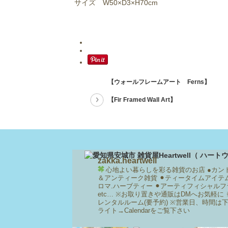
サイズ W50×D3×H70cm
【ウォールフレームアート Ferns】
【Fir Framed Wall Art】
zakka.heartwell
心地よい暮らしを彩る雑貨のお店
●カン
＆アンティーク雑貨
⚫︎ティータイムアイテ
ロマ.ハーブティー
⚫︎アーティフィシャルフ
etc…
※お取り置きや通販はDMへお気軽に
レンタルルーム(要予約)
※営業日、時間は
ライト→Calendarをご覧下さい