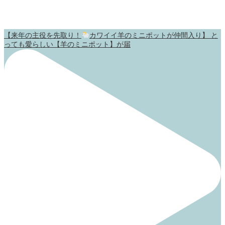
【来年の主役を先取り！
カワイイ羊のミニポットが仲間入り】 と
っても愛らしい【羊のミニポット】が届