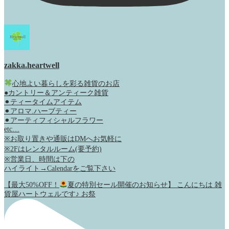
zakka.heartwell
心地よい暮らしを彩る雑貨のお店
●カントリー＆アンティーク雑貨
⚫︎ティータイムアイテム
⚫︎アロマ.ハーブティー
⚫︎アーティフィシャルフラワー
etc…
※お取り置きや通販はDMへお気軽に
※2Fはレンタルルーム(要予約)
※営業日、時間は下の
ハイライト→Calendarをご覧下さい
【最大50%OFF！
夏の特別セール開催のお知らせ】 こんにちは 雑
貨屋ハートウェルです♪ お祭