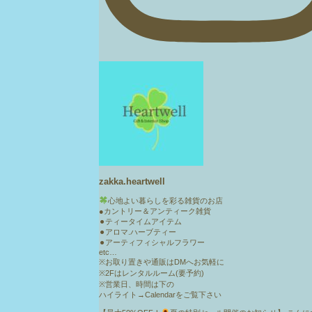
zakka.heartwell
心地よい暮らしを彩る雑貨のお店
●カントリー＆アンティーク雑貨
⚫︎ティータイムアイテム
⚫︎アロマ.ハーブティー
⚫︎アーティフィシャルフラワー
etc…
※お取り置きや通販はDMへお気軽に
※2Fはレンタルルーム(要予約)
※営業日、時間は下の
ハイライト→Calendarをご覧下さい