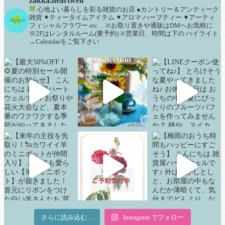
zakka.heartwell
心地よい暮らしを彩る雑貨のお店
●カントリー＆アンティーク
雑貨
⚫︎ティータイムアイテム
⚫︎アロマ.ハーブティー
⚫︎アーティ
フィシャルフラワー
etc…
※お取り置きや通販はDMへお気軽に
※2Fはレンタルルーム(要予約)
※営業日、時間は下の
ハイライト
→Calendarをご覧下さい
さらに読み込む...
Instagram でフォロー