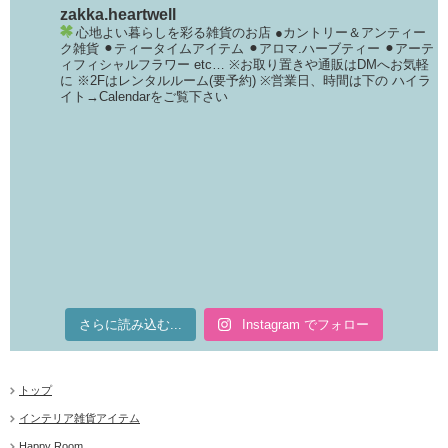
zakka.heartwell
心地よい暮らしを彩る雑貨のお店
●カントリー＆アンティー
ク雑貨
⚫︎ティータイムアイテム
⚫︎アロマ.ハーブティー
⚫︎アーテ
ィフィシャルフラワー
etc…
※お取り置きや通販はDMへお気軽
に
※2Fはレンタルルーム(要予約)
※営業日、時間は下の
ハイラ
イト→Calendarをご覧下さい
さらに読み込む...
Instagram でフォロー
トップ
インテリア雑貨アイテム
Happy Room