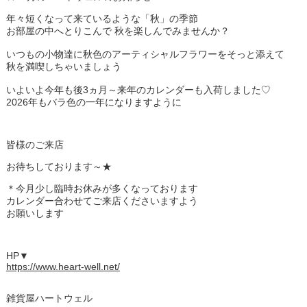
年々短くなって来ているような「秋」の季節
お部屋の中へとりこんで 秋を楽しんでみませんか？
いつもの小物達に秋色のアーティシャルフラワーをそっと添えて
秋を満喫しちゃいましょう
いよいよ今年も後3ヵ月～来年のカレンダーも入荷しました♡
2026年もバラ色の一年になりますように
皆様のご来店
お待ちしております～★
＊今月少し臨時お休みが多くなっております
カレンダー合わせてご来店くださいますよう
お願いします
HP▼
https://www.heart-well.net/
雑貨屋ハートウェル