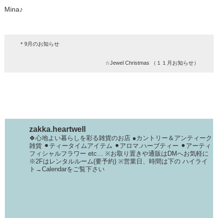
Mina♪
＊9月のお知らせ
☆Jewel Christmas （１１月お知らせ）
zakka.heartwell
🍀心地よい暮らしを彩る雑貨のお店
●カントリー＆アンティーク
雑貨
⚫︎ティータイムアイテム
⚫︎アロマ.ハーブティー
⚫︎アーティ
フィシャルフラワー
etc…
※お取り置きや通販はDMへお気軽に
※2Fはレンタルルーム(要予約)
※営業日、時間は下の
ハイライ
ト→Calendarをご覧下さい