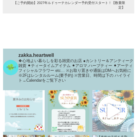
【ご予約開始】2027年ルドゥーテカレンダー予約受付スタート！【数量限
定】
zakka.heartwell
🍀心地よい暮らしを彩る雑貨のお店
●カントリー＆アンティーク
雑貨
⚫︎ティータイムアイテム
⚫︎アロマ.ハーブティー
⚫︎アーティ
フィシャルフラワー
etc…
※お取り置きや通販はDMへお気軽に
※2Fはレンタルルーム(要予約)
※営業日、時間は下の
ハイライ
ト→Calendarをご覧下さい