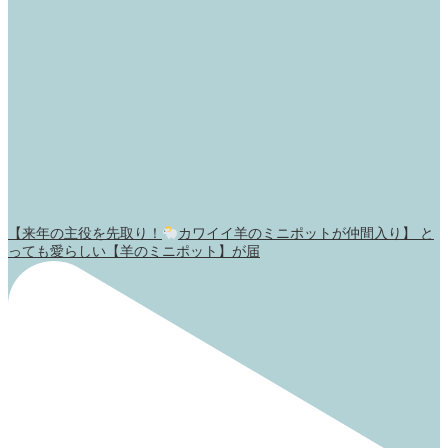
【来年の主役を先取り！
カワイイ羊のミニポットが仲間入り】 と
っても愛らしい【羊のミニポット】が届