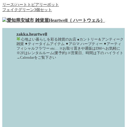
リース/ハートトピアリーポット
フェイクグリーン3個セット
zakka.heartwell
心地よい暮らしを彩る雑貨のお店
●カントリー＆アンティーク
雑貨
⚫︎ティータイムアイテム
⚫︎アロマ.ハーブティー
⚫︎アーティ
フィシャルフラワー
etc…
※お取り置きや通販はDMへお気軽に
※2Fはレンタルルーム(要予約)
※営業日、時間は下の
ハイライト
→Calendarをご覧下さい