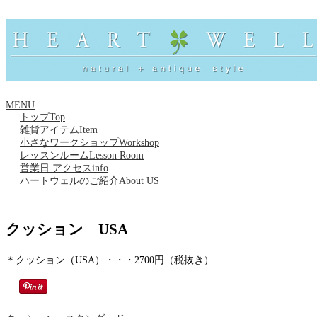
MENU
トップ
Top
雑貨アイテム
Item
小さなワークショップ
Workshop
レッスンルーム
Lesson Room
営業日 アクセス
info
ハートウェルのご紹介
About US
クッション USA
＊クッション（USA）・・・2700円（税抜き）