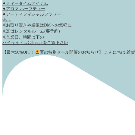
⚫︎ティータイムアイテム
⚫︎アロマ.ハーブティー
⚫︎アーティフィシャルフラワー
etc…
※お取り置きや通販はDMへお気軽に
※2Fはレンタルルーム(要予約)
※営業日、時間は下の
ハイライト→Calendarをご覧下さい
【最大50%OFF！
夏の特別セール開催のお知らせ】 こんにちは 雑貨