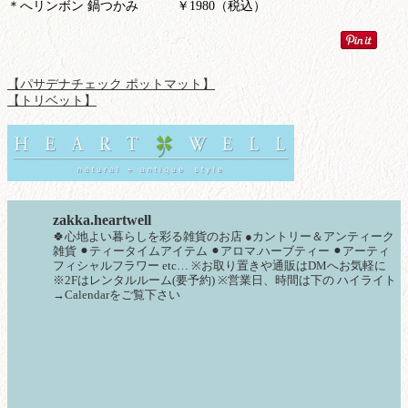
＊へリンボン 鍋つかみ ￥1980（税込）
【パサデナチェック ポットマット】
【トリベット】
zakka.heartwell
🍀心地よい暮らしを彩る雑貨のお店
●カントリー＆アンティーク
雑貨
⚫︎ティータイムアイテム
⚫︎アロマ.ハーブティー
⚫︎アーティ
フィシャルフラワー
etc…
※お取り置きや通販はDMへお気軽に
※2Fはレンタルルーム(要予約)
※営業日、時間は下の
ハイライト
→Calendarをご覧下さい