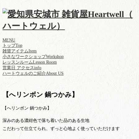
MENU
トップ
Top
雑貨アイテム
Item
小さなワークショップ
Workshop
レッスンルーム
Lesson Room
営業日 アクセス
info
ハートウェルのご紹介
About US
【へリンボン 鍋つかみ】
【へリンボン 鍋つかみ】
深みのある濃紺色で落ち着いた品のある生地
こだわって仕立てられ、ずっと心地よく使っていただけます