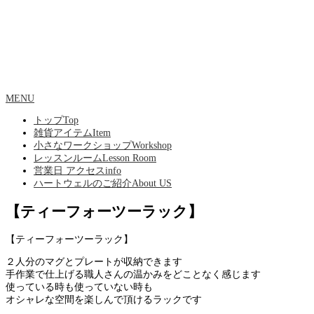
MENU
トップ
Top
雑貨アイテム
Item
小さなワークショップ
Workshop
レッスンルーム
Lesson Room
営業日 アクセス
info
ハートウェルのご紹介
About US
【ティーフォーツーラック】
【ティーフォーツーラック】
２人分のマグとプレートが収納できます
手作業で仕上げる職人さんの温かみをどことなく感じます
使っている時も使っていない時も
オシャレな空間を楽しんで頂けるラックです