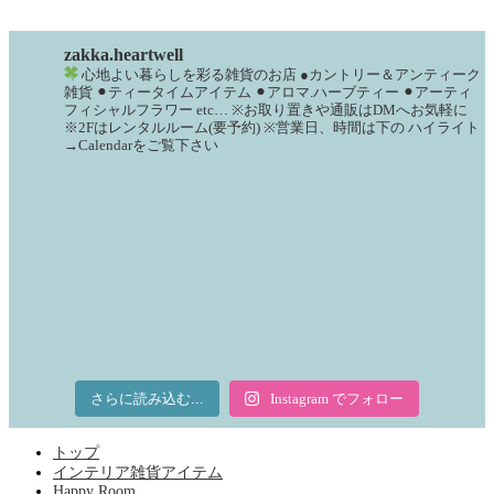
zakka.heartwell
心地よい暮らしを彩る雑貨のお店
●カントリー＆アンティーク
雑貨
⚫︎ティータイムアイテム
⚫︎アロマ.ハーブティー
⚫︎アーティ
フィシャルフラワー
etc…
※お取り置きや通販はDMへお気軽に
※2Fはレンタルルーム(要予約)
※営業日、時間は下の
ハイライト
→Calendarをご覧下さい
さらに読み込む...
Instagram でフォロー
トップ
インテリア雑貨アイテム
Happy Room