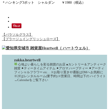
＊ハンキング3ポット シャルダン ￥1980（税込）
【パラソルグラス】
【プラージュイングリッシュローズ】
zakka.heartwell
心地よい暮らしを彩る雑貨のお店
●カントリー＆アンティーク
雑貨
⚫︎ティータイムアイテム
⚫︎アロマ.ハーブティー
⚫︎アーティ
フィシャルフラワー
etc…
※お取り置きや通販はDMへお気軽に
※2Fはレンタルルーム(要予約)
※営業日、時間は下の
ハイライト
→Calendarをご覧下さい