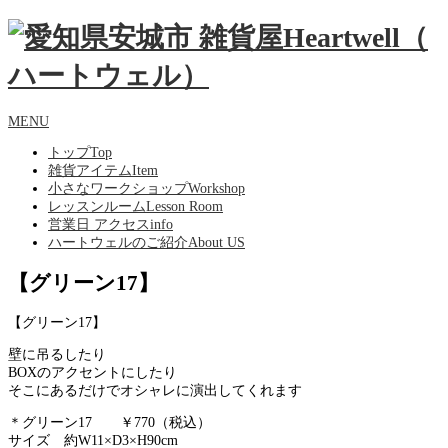
MENU
トップ
Top
雑貨アイテム
Item
小さなワークショップ
Workshop
レッスンルーム
Lesson Room
営業日 アクセス
info
ハートウェルのご紹介
About US
【グリーン17】
【グリーン17】
壁に吊るしたり
BOXのアクセントにしたり
そこにあるだけでオシャレに演出してくれます
＊グリーン17 ￥770（税込）
サイズ
約W11×D3×H90cm