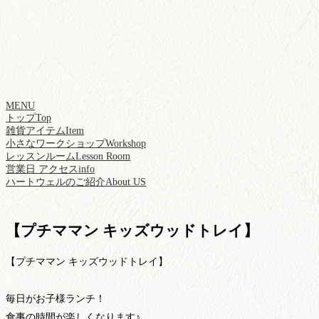
MENU
トップ
Top
雑貨アイテム
Item
小さなワークショップ
Workshop
レッスンルーム
Lesson Room
営業日 アクセス
info
ハートウェルのご紹介
About US
【プチママン キッズウッドトレイ】
【プチママン キッズウッドトレイ】
毎日がお子様ランチ！
食事の時間が楽しくなります♪