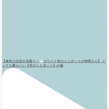
【来年の主役を先取り！
カワイイ羊のミニポットが仲間入り】 と
っても愛らしい【羊のミニポット】が届