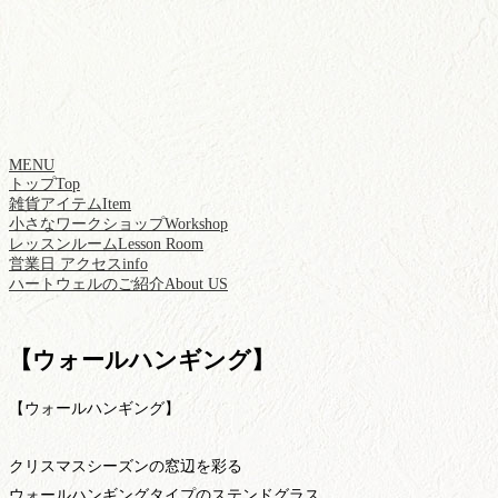
MENU
トップ
Top
雑貨アイテム
Item
小さなワークショップ
Workshop
レッスンルーム
Lesson Room
営業日 アクセス
info
ハートウェルのご紹介
About US
【ウォールハンギング】
【ウォールハンギング】
クリスマスシーズンの窓辺を彩る
ウォールハンギングタイプのステンドグラス