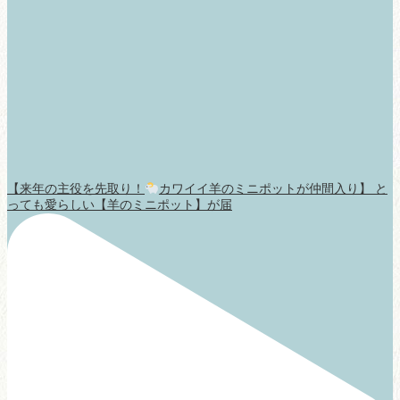
【来年の主役を先取り！
カワイイ羊のミニポットが仲間入り】 と
っても愛らしい【羊のミニポット】が届