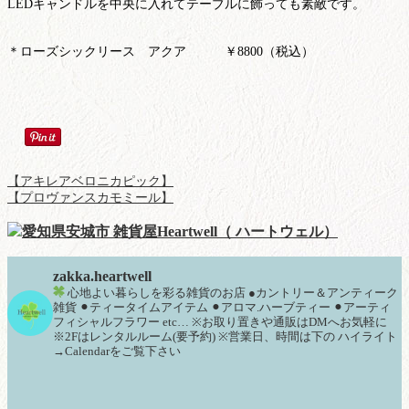
LEDキャンドルを中央に入れてテーブルに飾っても素敵です。
＊ローズシックリース アクア ￥8800（税込）
【アキレアベロニカピック】
【プロヴァンスカモミール】
zakka.heartwell
心地よい暮らしを彩る雑貨のお店
●カントリー＆アンティーク
雑貨
⚫︎ティータイムアイテム
⚫︎アロマ.ハーブティー
⚫︎アーティ
フィシャルフラワー
etc…
※お取り置きや通販はDMへお気軽に
※2Fはレンタルルーム(要予約)
※営業日、時間は下の
ハイライト
→Calendarをご覧下さい