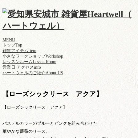
MENU
トップ
Top
雑貨アイテム
Item
小さなワークショップ
Workshop
レッスンルーム
Lesson Room
営業日 アクセス
info
ハートウェルのご紹介
About US
【ローズシックリース アクア】
【ローズシックリース アクア
】
パステルカラーのブルーとピンクを組み合わせた
華やかな薔薇のリース。