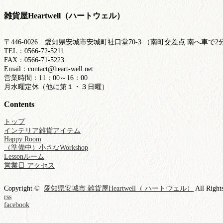
雑貨屋Heartwell（ハートウェル）
〒446-0026 愛知県安城市安城町社口堂70-3 （南町交差点 南へ車
TEL：0566-72-5211
FAX：0566-71-5223
Email：contact@heart-well.net
営業時間：11：00～16：00
月水曜定休（他に第１・３日曜）
Contents
トップ
インテリア雑貨アイテム
Happy Room
（準備中）小さなWorkshop
Lessonルーム
営業日 アクセス
Copyright ©
愛知県安城市 雑貨屋Heartwell（ ハートウェル）
All Right
rss
facebook