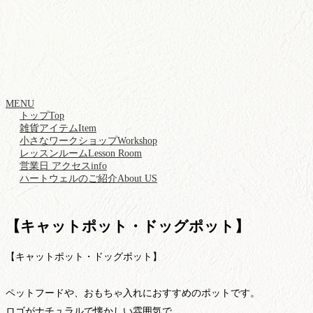
MENU
トップ
Top
雑貨アイテム
Item
小さなワークショップ
Workshop
レッスンルーム
Lesson Room
営業日 アクセス
info
ハートウェルのご紹介
About US
【キャットポット・ドッグポット】
【キャットポット・ドッグポット】
ペットフードや、おもちゃ入れにおすすめのポットです。
ロゴがナチュラルで懐かしい雰囲気で、