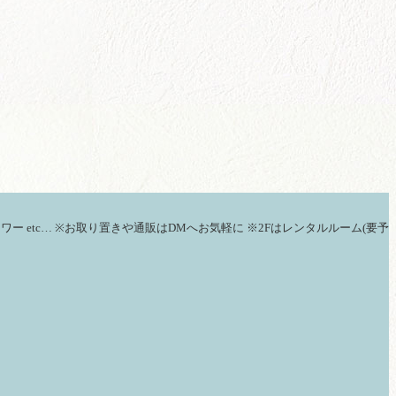
ラワー
etc…
※お取り置きや通販はDMへお気軽に
※2Fはレンタルルーム(要予