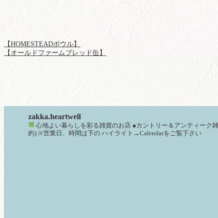
【HOMESTEADボウル】
【オールドファームブレッド缶】
zakka.heartwell
心地よい暮らしを彩る雑貨のお店
●カントリー＆アンティーク
約)
※営業日、時間は下の
ハイライト→Calendarをご覧下さい