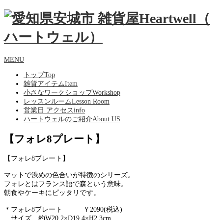
MENU
トップ
Top
雑貨アイテム
Item
小さなワークショップ
Workshop
レッスンルーム
Lesson Room
営業日 アクセス
info
ハートウェルのご紹介
About US
【フォレ8プレート】
【フォレ8プレート】
マットで渋めの色合いが特徴のシリーズ。
フォレとはフランス語で森という意味。
朝食やケーキにピッタリです。
＊フォレ8プレート ￥2090(税込)
サイズ 約
W20.2×D19.4×H2.3cm