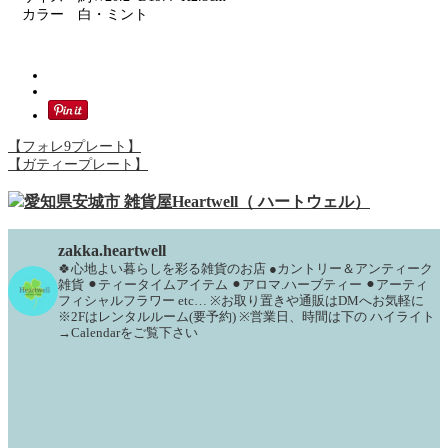
カラー 白・ミント
【フォレ9プレート】
【ガティープレート】
zakka.heartwell
🍀心地よい暮らしを彩る雑貨のお店
●カントリー＆アンティーク
雑貨
⚫︎ティータイムアイテム
⚫︎アロマ.ハーブティー
⚫︎アーティ
フィシャルフラワー
etc…
※お取り置きや通販はDMへお気軽に
※2Fはレンタルルーム(要予約)
※営業日、時間は下の
ハイライト
→Calendarをご覧下さい