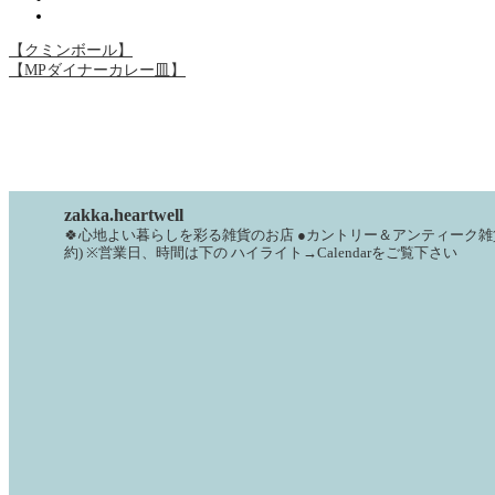
【クミンボール】
【MPダイナーカレー皿】
zakka.heartwell
🍀心地よい暮らしを彩る雑貨のお店
●カントリー＆アンティーク雑
約)
※営業日、時間は下の
ハイライト→Calendarをご覧下さい