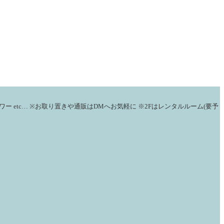
ワー
etc…
※お取り置きや通販はDMへお気軽に
※2Fはレンタルルーム(要予