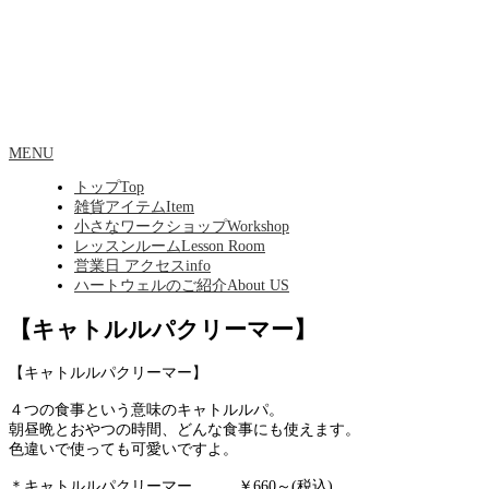
MENU
トップ
Top
雑貨アイテム
Item
小さなワークショップ
Workshop
レッスンルーム
Lesson Room
営業日 アクセス
info
ハートウェルのご紹介
About US
【キャトルルパクリーマー】
【キャトルルパクリーマー】
４つの食事という意味のキャトルルパ。
朝昼晩とおやつの時間、どんな食事にも使えます。
色違いで使っても可愛いですよ。
＊キャトルルパクリーマー
￥660～(税込)