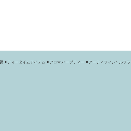
貨
⚫︎ティータイムアイテム
⚫︎アロマ.ハーブティー
⚫︎アーティフィシャルフラ