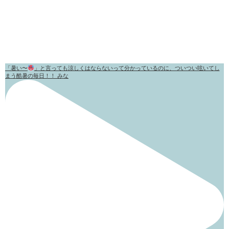
「暑い〜
」と言っても涼しくはならないって分かっているのに、ついつい呟いてし
まう酷暑の毎日！！ みな