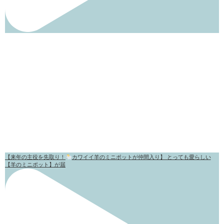
【来年の主役を先取り！
カワイイ羊のミニポットが仲間入り】 とっても愛らしい
【羊のミニポット】が届