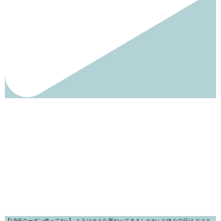
【LINEクーポン使ってね♪】 とろけそうな夏やってきましたね♪ お休みの日は おうち