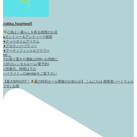
zakka.heartwell
心地よい暮らしを彩る雑貨のお店
●カントリー＆アンティーク雑貨
⚫︎ティータイムアイテム
⚫︎アロマ.ハーブティー
⚫︎アーティフィシャルフラワー
etc…
※お取り置きや通販はDMへお気軽に
※2Fはレンタルルーム(要予約)
※営業日、時間は下の
ハイライト→Calendarをご覧下さい
【最大50%OFF！
夏の特別セール開催のお知らせ】 こんにちは 雑貨屋ハートウェル
です♪ お祭