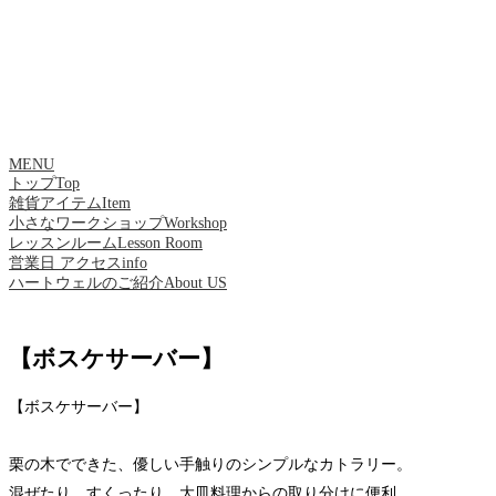
MENU
トップ
Top
雑貨アイテム
Item
小さなワークショップ
Workshop
レッスンルーム
Lesson Room
営業日 アクセス
info
ハートウェルのご紹介
About US
【ボスケサーバー】
【ボスケサーバー】
栗の木でできた、優しい手触りのシンプルなカトラリー。
混ぜたり、すくったり、大皿料理からの取り分けに便利。