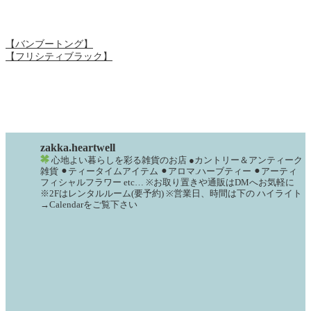
【バンブートング】
【フリシティブラック】
zakka.heartwell
心地よい暮らしを彩る雑貨のお店
●カントリー＆アンティーク
雑貨
⚫︎ティータイムアイテム
⚫︎アロマ.ハーブティー
⚫︎アーティ
フィシャルフラワー
etc…
※お取り置きや通販はDMへお気軽に
※2Fはレンタルルーム(要予約)
※営業日、時間は下の
ハイライト
→Calendarをご覧下さい