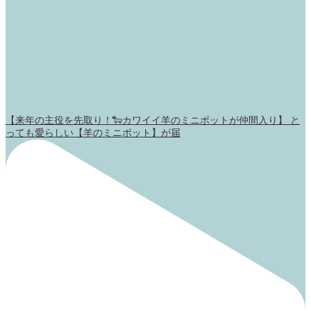
【来年の主役を先取り！🐑カワイイ羊のミニポットが仲間入り】 と
っても愛らしい【羊のミニポット】が届