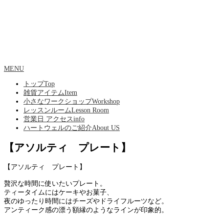
MENU
トップ
Top
雑貨アイテム
Item
小さなワークショップ
Workshop
レッスンルーム
Lesson Room
営業日 アクセス
info
ハートウェルのご紹介
About US
【アソルティ プレート】
【アソルティ プレート】
贅沢な時間に使いたいプレート。
ティータイムにはケーキやお菓子、
夜のゆったり時間にはチーズやドライフルーツなど。
アンティーク感の漂う額縁のようなラインが印象的。