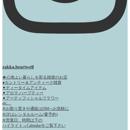
zakka.heartwell
🍀心地よい暮らしを彩る雑貨のお店
●カントリー＆アンティーク雑貨
⚫︎ティータイムアイテム
⚫︎アロマ.ハーブティー
⚫︎アーティフィシャルフラワー
etc…
※お取り置きや通販はDMへお気軽に
※2Fはレンタルルーム(要予約)
※営業日、時間は下の
ハイライト→Calendarをご覧下さい