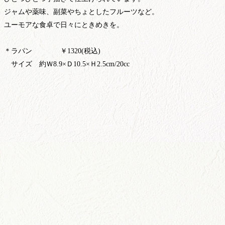
ジャムや薬味、副菜やちょとしたフルーツなど。
ユーモアな食卓で日々にときめきを。
＊ラパン ￥1320(税込)
サイズ 約Ｗ8.9×Ｄ10.5×Ｈ2.5cm/20cc