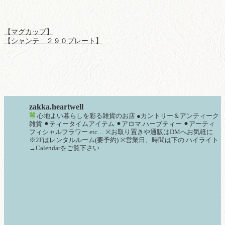
【マグカップ】
【シャンテ ２９０プレート】
zakka.heartwell
心地よい暮らしを彩る雑貨のお店
●カントリー＆アンティーク
雑貨
⚫︎ティータイムアイテム
⚫︎アロマ.ハーブティー
⚫︎アーティ
フィシャルフラワー
etc…
※お取り置きや通販はDMへお気軽に
※2Fはレンタルルーム(要予約)
※営業日、時間は下の
ハイライト
→Calendarをご覧下さい