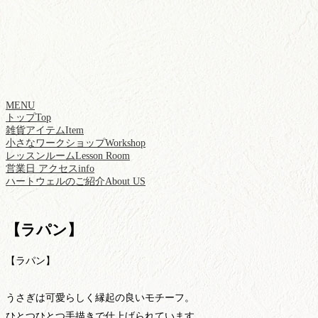
MENU
トップ
Top
雑貨アイテム
Item
小さなワークショップ
Workshop
レッスンルーム
Lesson Room
営業日 アクセス
info
ハートウェルのご紹介
About US
【ラパン】
【ラパン】
うさぎは可愛らしく縁起の良いモチーフ。
ひとつひとつ手描きで仕上げられています。