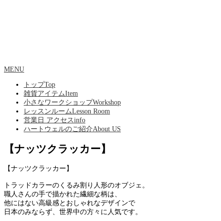
MENU
トップ
Top
雑貨アイテム
Item
小さなワークショップ
Workshop
レッスンルーム
Lesson Room
営業日 アクセス
info
ハートウェルのご紹介
About US
【ナッツクラッカー】
【ナッツクラッカー】
トラッドカラーのくるみ割り人形のオブジェ。
職人さんの手で描かれた繊細な柄は、
他にはない高級感とおしゃれなデザインで
日本のみならず、世界中の方々に人気です。