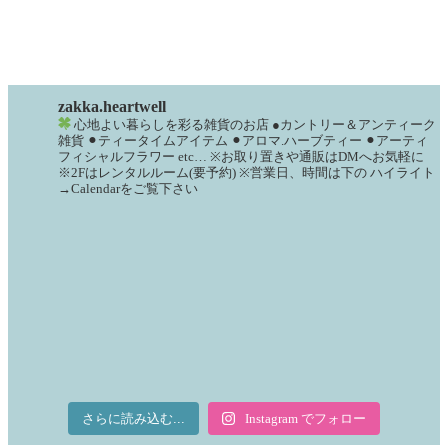
zakka.heartwell
心地よい暮らしを彩る雑貨のお店
●カントリー＆アンティーク
雑貨
⚫︎ティータイムアイテム
⚫︎アロマ.ハーブティー
⚫︎アーティ
フィシャルフラワー
etc…
※お取り置きや通販はDMへお気軽に
※2Fはレンタルルーム(要予約)
※営業日、時間は下の
ハイライト
→Calendarをご覧下さい
さらに読み込む...
Instagram でフォロー