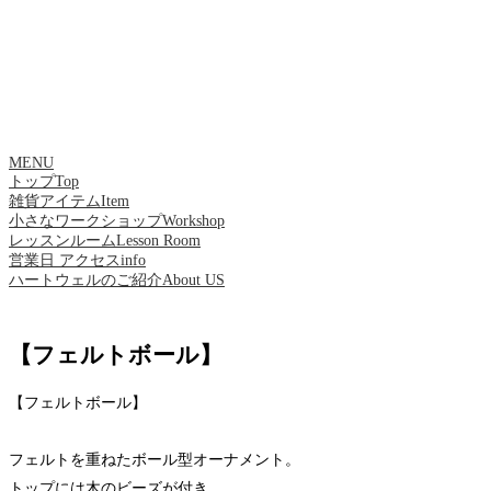
MENU
トップ
Top
雑貨アイテム
Item
小さなワークショップ
Workshop
レッスンルーム
Lesson Room
営業日 アクセス
info
ハートウェルのご紹介
About US
【フェルトボール】
【フェルトボール】
フェルトを重ねたボール型オーナメント。
トップには木のビーズが付き、