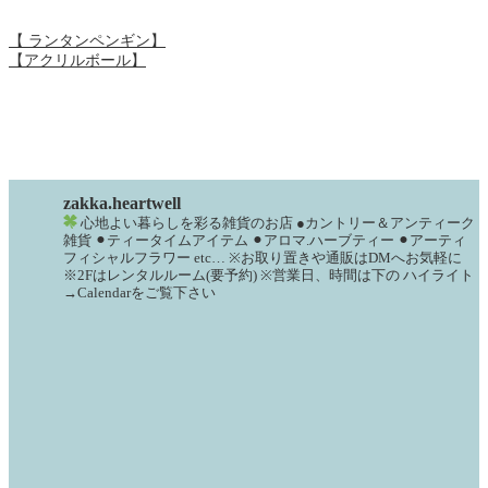
【 ランタンペンギン】
【アクリルボール】
zakka.heartwell
心地よい暮らしを彩る雑貨のお店
●カントリー＆アンティーク
雑貨
⚫︎ティータイムアイテム
⚫︎アロマ.ハーブティー
⚫︎アーティ
フィシャルフラワー
etc…
※お取り置きや通販はDMへお気軽に
※2Fはレンタルルーム(要予約)
※営業日、時間は下の
ハイライト
→Calendarをご覧下さい