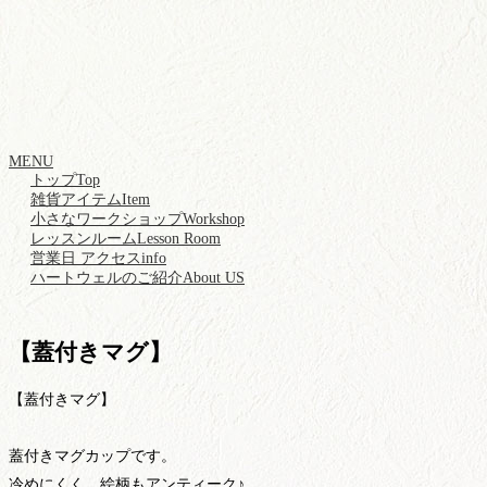
MENU
トップ
Top
雑貨アイテム
Item
小さなワークショップ
Workshop
レッスンルーム
Lesson Room
営業日 アクセス
info
ハートウェルのご紹介
About US
【蓋付きマグ】
【蓋付きマグ】
蓋付きマグカップです。
冷めにくく、絵柄もアンティーク♪