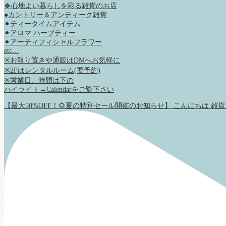
🍀心地よい暮らしを彩る雑貨のお店
●カントリー＆アンティーク雑貨
⚫︎ティータイムアイテム
⚫︎アロマ.ハーブティー
⚫︎アーティフィシャルフラワー
etc…
※お取り置きや通販はDMへお気軽に
※2Fはレンタルルーム(要予約)
※営業日、時間は下の
ハイライト→Calendarをご覧下さい
【最大50%OFF！🌻夏の特別セール開催のお知らせ】 こんにちは 雑