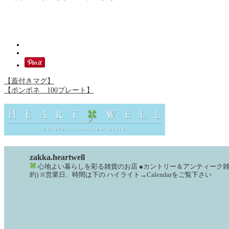
【蓋付きマグ】
【ポンポネ 100プレート】
zakka.heartwell
心地よい暮らしを彩る雑貨のお店
●カントリー＆アンティーク
約)
※営業日、時間は下の
ハイライト→Calendarをご覧下さい