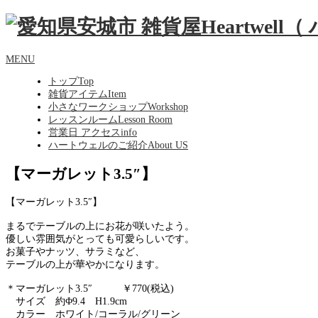
MENU
トップ
Top
雑貨アイテム
Item
小さなワークショップ
Workshop
レッスンルーム
Lesson Room
営業日 アクセス
info
ハートウェルのご紹介
About US
【マーガレット3.5″】
【マーガレット3.5″】
まるでテーブルの上にお花が咲いたよう。
優しい雰囲気がとっても可愛らしいです。
お菓子やナッツ、サラミなど、
テーブルの上が華やかになります。
＊マーガレット3.5″ ￥770(税込)
サイズ 約Φ9.4 H1.9cm
カラー ホワイト/コーラル/グリーン