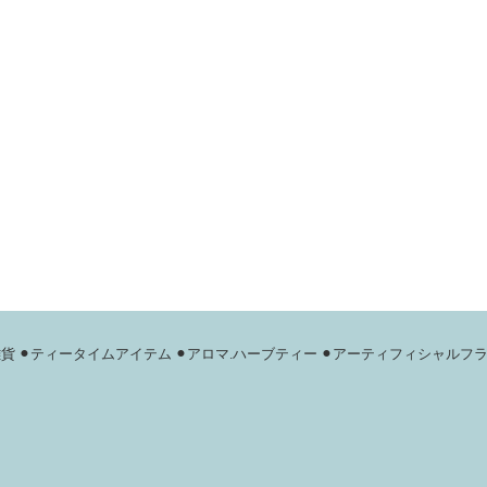
雑貨
⚫︎ティータイムアイテム
⚫︎アロマ.ハーブティー
⚫︎アーティフィシャルフ