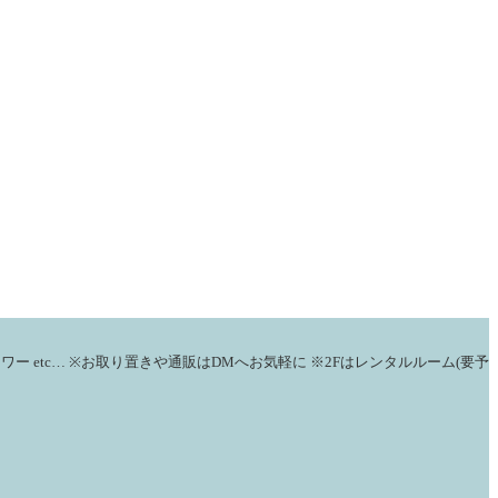
ラワー
etc…
※お取り置きや通販はDMへお気軽に
※2Fはレンタルルーム(要予