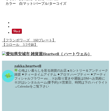
カラー 白マット/パープル/ターコイズ
【フランボワ―ズ 160プレート】
【コロール 3.5寸鉢】
zakka.heartwell
心地よい暮らしを彩る雑貨のお店
●カントリー＆アンティーク
雑貨
⚫︎ティータイムアイテム
⚫︎アロマ.ハーブティー
⚫︎アーティ
フィシャルフラワー
etc…
※お取り置きや通販はDMへお気軽に
※2Fはレンタルルーム(要予約)
※営業日、時間は下の
ハイライト
→Calendarをご覧下さい