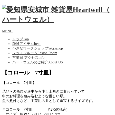
MENU
トップ
Top
雑貨アイテム
Item
小さなワークショップ
Workshop
レッスンルーム
Lesson Room
営業日 アクセス
info
ハートウェルのご紹介
About US
【コロール 7寸皿】
【コロール 7寸皿】
花びらの角度が途中から少し上向きに変わっていて
中のお料理を包み込むような優しい形。
魚の煮付けなど、主菜用の皿として重宝するサイズです。
＊コロール 7寸皿 ￥2750(税込)
サイズ 約Ｗ21.2×Ｄ21.2×Ｈ3.7cm