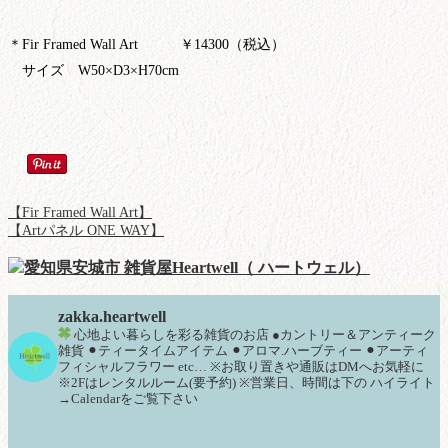
＊Fir Framed Wall Art ￥14300（税込）
サイズ W50×D3×H70cm
【Fir Framed Wall Art】
【Artパネル ONE WAY】
zakka.heartwell
心地よい暮らしを彩る雑貨のお店
●カントリー＆アンティーク
雑貨
⚫︎ティータイムアイテム
⚫︎アロマ.ハーブティー
⚫︎アーティ
フィシャルフラワー
etc…
※お取り置きや通販はDMへお気軽に
※2Fはレンタルルーム(要予約)
※営業日、時間は下の
ハイライト
→Calendarをご覧下さい