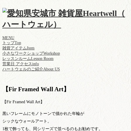
MENU
トップ
Top
雑貨アイテム
Item
小さなワークショップ
Workshop
レッスンルーム
Lesson Room
営業日 アクセス
info
ハートウェルのご紹介
About US
【Fir Framed Wall Art】
【Fir Framed Wall Art】
黒いフレームにモノトーンで描かれた年輪が
シックなウォールアート。
1枚で飾っても、同シリーズで並べるのもお勧めです。