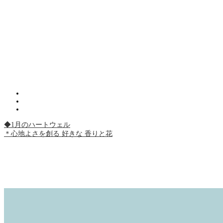
◆1月のハートウェル
＊心地よさを創る 好きな 香りと花