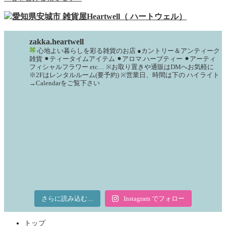
zakka.heartwell
心地よい暮らしを彩る雑貨のお店
●カントリー＆アンティーク
雑貨
⚫︎ティータイムアイテム
⚫︎アロマ.ハーブティー
⚫︎アーティ
フィシャルフラワー
etc…
※お取り置きや通販はDMへお気軽に
※2Fはレンタルルーム(要予約)
※営業日、時間は下の
ハイライト
→Calendarをご覧下さい
さらに読み込む...
Instagram でフォロー
トップ