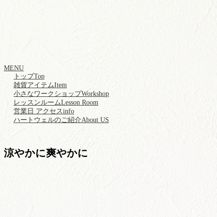
MENU
トップ
Top
雑貨アイテム
Item
小さなワークショップ
Workshop
レッスンルーム
Lesson Room
営業日 アクセス
info
ハートウェルのご紹介
About US
涼やかに爽やかに