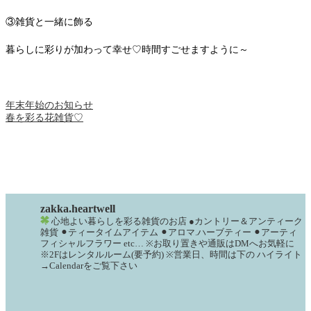
③雑貨と一緒に飾る
暮らしに彩りが加わって幸せ♡時間すごせますように～
年末年始のお知らせ
春を彩る花雑貨♡
zakka.heartwell
心地よい暮らしを彩る雑貨のお店
●カントリー＆アンティーク
雑貨
⚫︎ティータイムアイテム
⚫︎アロマ.ハーブティー
⚫︎アーティ
フィシャルフラワー
etc…
※お取り置きや通販はDMへお気軽に
※2Fはレンタルルーム(要予約)
※営業日、時間は下の
ハイライト
→Calendarをご覧下さい