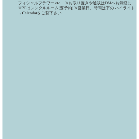
フィシャルフラワー
etc…
※お取り置きや通販はDMへお気軽に
※2Fはレンタルルーム(要予約)
※営業日、時間は下の
ハイライト
→Calendarをご覧下さい