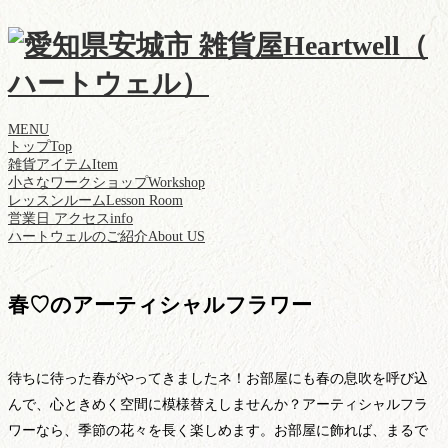
MENU
トップ
Top
雑貨アイテム
Item
小さなワークショップ
Workshop
レッスンルーム
Lesson Room
営業日 アクセス
info
ハートウェルのご紹介
About US
春♡のアーティシャルフラワー
待ちに待った春がやってきましたネ！お部屋にも春の息吹を呼び込
んで、心ときめく空間に模様替えしませんか？アーティシャルフラ
ワーなら、季節の花々を長く楽しめます。お部屋に飾れば、まるで