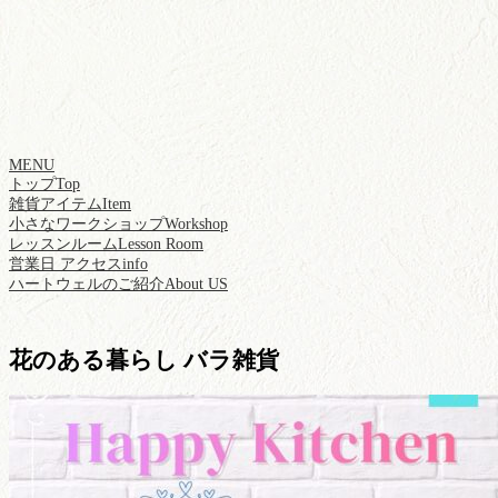
MENU
トップ
Top
雑貨アイテム
Item
小さなワークショップ
Workshop
レッスンルーム
Lesson Room
営業日 アクセス
info
ハートウェルのご紹介
About US
花のある暮らし バラ雑貨