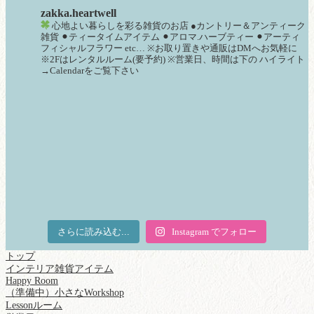
zakka.heartwell
心地よい暮らしを彩る雑貨のお店
●カントリー＆アンティーク
雑貨
⚫︎ティータイムアイテム
⚫︎アロマ.ハーブティー
⚫︎アーティ
フィシャルフラワー
etc…
※お取り置きや通販はDMへお気軽に
※2Fはレンタルルーム(要予約)
※営業日、時間は下の
ハイライト
→Calendarをご覧下さい
さらに読み込む...
Instagram でフォロー
トップ
インテリア雑貨アイテム
Happy Room
（準備中）小さなWorkshop
Lessonルーム