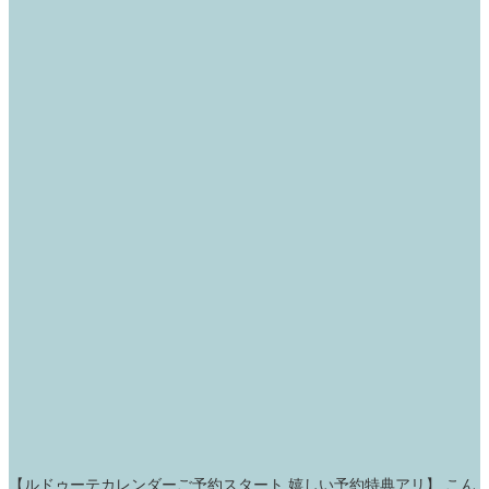
【ルドゥーテカレンダーご予約スタート 嬉しい予約特典アリ】 こん