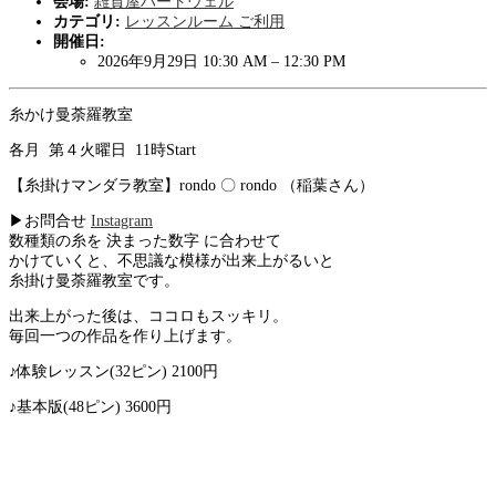
会場:
雑貨屋ハートウェル
カテゴリ:
レッスンルーム ご利用
開催日:
2026年9月29日 10:30 AM
–
12:30 PM
糸かけ曼荼羅教室
各月 第４火曜日 11時Start
【糸掛けマンダラ教室】rondo 〇 rondo （稲葉さん）
▶お問合せ
Instagram
数種類の糸を 決まった数字 に合わせて
かけていくと、不思議な模様が出来上がるいと
糸掛け曼荼羅教室です。
出来上がった後は、ココロもスッキリ。
毎回一つの作品を作り上げます。
♪体験レッスン(32ピン) 2100円
♪基本版(48ピン) 3600円