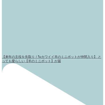
【来年の主役を先取り！🐑カワイイ羊のミニポットが仲間入り】 と
っても愛らしい【羊のミニポット】が届