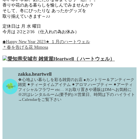
香りや花のある暮らしを愉しんでみませんか？
そして、冬にぴったりな あったかグッズを
取り揃えていきます～♪♪
定休日は 月 水 曜日
今月は 2/2と2/16 （仕入れの為お休み）
◆Happy New Year 2023★ １月のハートウェル
＊春を告げる花 Mimosa
zakka.heartwell
🍀心地よい暮らしを彩る雑貨のお店
●カントリー＆アンティーク
雑貨
⚫︎ティータイムアイテム
⚫︎アロマ.ハーブティー
⚫︎アーティ
フィシャルフラワー
etc…
※お取り置きや通販はDMへお気軽に
※2Fはレンタルルーム(要予約)
※営業日、時間は下の
ハイライト
→Calendarをご覧下さい