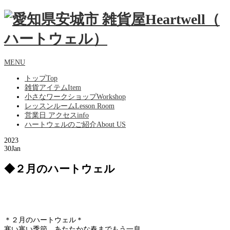
MENU
トップ
Top
雑貨アイテム
Item
小さなワークショップ
Workshop
レッスンルーム
Lesson Room
営業日 アクセス
info
ハートウェルのご紹介
About US
2023
30
Jan
◆２月のハートウェル
＊２月のハートウェル＊
寒い寒い季節。あたたかな春までもう一息。。。