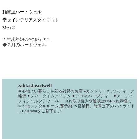
雑貨屋ハートウェル
幸せインテリアスタイリスト
Mina♡
＊年末年始のお知らせ＊
◆２月のハートウェル
zakka.heartwell
🍀心地よい暮らしを彩る雑貨のお店
●カントリー＆アンティーク
雑貨
⚫︎ティータイムアイテム
⚫︎アロマ.ハーブティー
⚫︎アーティ
フィシャルフラワー
etc…
※お取り置きや通販はDMへお気軽に
※2Fはレンタルルーム(要予約)
※営業日、時間は下の
ハイライト
→Calendarをご覧下さい