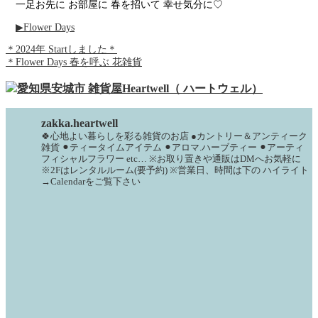
一足お先に お部屋に 春を招いて 幸せ気分に♡
▶Flower Days
＊2024年 Startしました＊
＊Flower Days 春を呼ぶ 花雑貨
zakka.heartwell
🍀心地よい暮らしを彩る雑貨のお店
●カントリー＆アンティーク
雑貨
⚫︎ティータイムアイテム
⚫︎アロマ.ハーブティー
⚫︎アーティ
フィシャルフラワー
etc…
※お取り置きや通販はDMへお気軽に
※2Fはレンタルルーム(要予約)
※営業日、時間は下の
ハイライト
→Calendarをご覧下さい