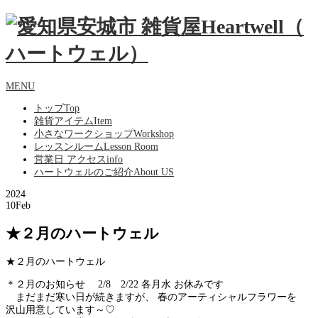
MENU
トップ
Top
雑貨アイテム
Item
小さなワークショップ
Workshop
レッスンルーム
Lesson Room
営業日 アクセス
info
ハートウェルのご紹介
About US
2024
10
Feb
★２月のハートウェル
★２月のハートウェル
＊２月のお知らせ 2/8 2/22 各月水 お休みです
まだまだ寒い日が続きますが、 春のアーティシャルフラワーを
沢山用意しています～♡