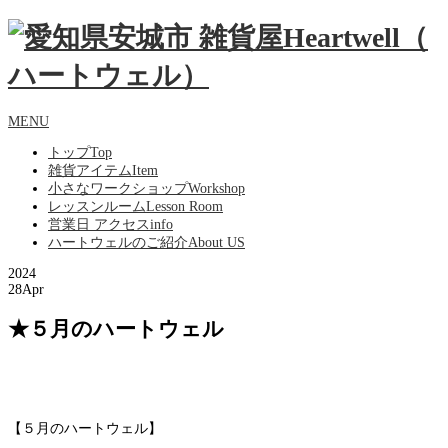
MENU
トップ
Top
雑貨アイテム
Item
小さなワークショップ
Workshop
レッスンルーム
Lesson Room
営業日 アクセス
info
ハートウェルのご紹介
About US
2024
28
Apr
★５月のハートウェル
【５月のハートウェル】