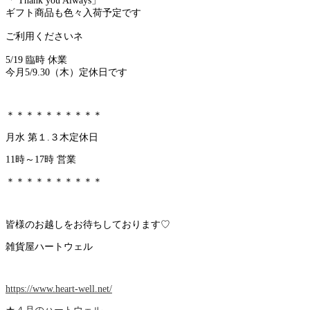
「 Thank you Always」
ギフト商品も色々入荷予定です
ご利用くださいネ
5/19 臨時 休業
今月5/9.30（木）定休日です
＊＊＊＊＊＊＊＊＊＊
月水 第１.３木定休日
11時～17時 営業
＊＊＊＊＊＊＊＊＊＊
皆様のお越しをお待ちしております♡
雑貨屋ハートウェル
https://www.heart-well.net/