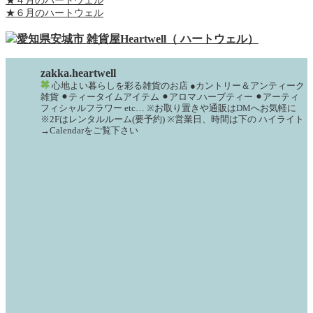
★４月のハートウェル
★６月のハートウェル
zakka.heartwell
心地よい暮らしを彩る雑貨のお店
●カントリー＆アンティーク
雑貨
⚫︎ティータイムアイテム
⚫︎アロマ.ハーブティー
⚫︎アーティ
フィシャルフラワー
etc…
※お取り置きや通販はDMへお気軽に
※2Fはレンタルルーム(要予約)
※営業日、時間は下の
ハイライト
→Calendarをご覧下さい