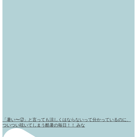
「暑い〜🥵」と言っても涼しくはならないって分かっているのに、
ついつい呟いてしまう酷暑の毎日！！ みな