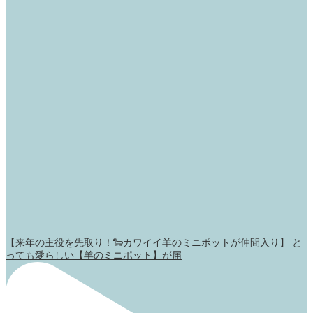
【来年の主役を先取り！🐑カワイイ羊のミニポットが仲間入り】 と
っても愛らしい【羊のミニポット】が届