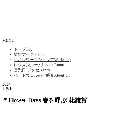
MENU
トップ
Top
雑貨アイテム
Item
小さなワークショップ
Workshop
レッスンルーム
Lesson Room
営業日 アクセス
info
ハートウェルのご紹介
About US
2024
11
Feb
＊Flower Days 春を呼ぶ 花雑貨