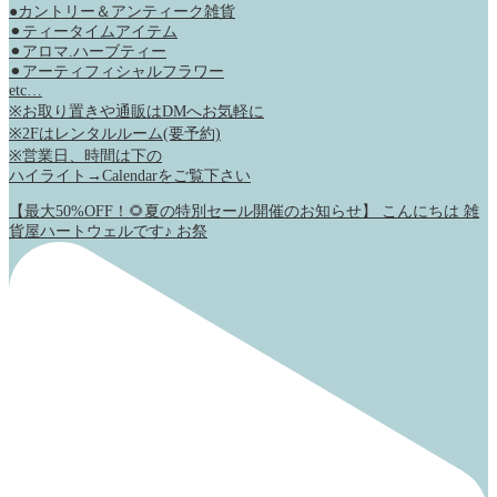
●カントリー＆アンティーク雑貨
⚫︎ティータイムアイテム
⚫︎アロマ.ハーブティー
⚫︎アーティフィシャルフラワー
etc…
※お取り置きや通販はDMへお気軽に
※2Fはレンタルルーム(要予約)
※営業日、時間は下の
ハイライト→Calendarをご覧下さい
【最大50%OFF！🌻夏の特別セール開催のお知らせ】 こんにちは 雑
貨屋ハートウェルです♪ お祭