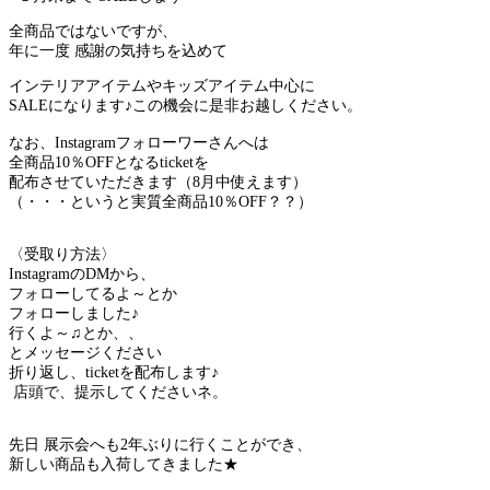
全商品ではないですが、
年に一度 感謝の気持ちを込めて
インテリアアイテムやキッズアイテム中心に
SALEになります♪
この機会に是非お越しください。
なお、Instagramフォローワーさんへは
全商品10％OFFとなるticketを
配布させていただきます（8月中使えます）
（・・・というと実質全商品10％OFF？？）
〈受取り方法〉
InstagramのDMから、
フォローしてるよ～とか
フォローしました♪
行くよ～♫とか、、
とメッセージください
折り返し、ticketを配布します♪
店頭で、提示してくださいネ。
先日 展示会へも2年ぶりに行くことができ、
新しい商品も入荷してきました★