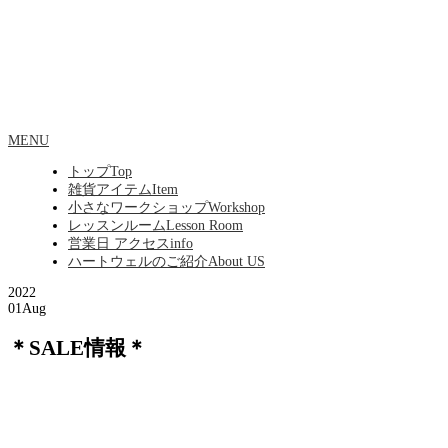
MENU
トップ
Top
雑貨アイテム
Item
小さなワークショップ
Workshop
レッスンルーム
Lesson Room
営業日 アクセス
info
ハートウェルのご紹介
About US
2022
01
Aug
＊SALE情報＊